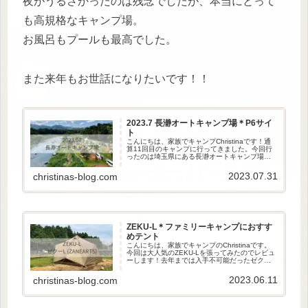
夜がうるさかったのは残念でしたが、本当にとって
も高規格なキャンプ場。
お風呂もプールも最高でした。
また来年もお世話になりたいです！！
2023.7 長瀞オートキャンプ場＊P6サイ
ト
こんにちは、家族でキャンプChristinaです！通
算11回目のキャンプに行ってきました。今回行
ったのは埼玉県にある長瀞オートキャンプ場。
一度は行ってみたかったキャンプ場です！サイ
トが荒川の川沿いにあり、景色最高、川遊びも
2023.07.31
christinas-blog.com
できます。さらに、...
ZEKU-L＊ファミリーキャンプにおすす
めテント
こんにちは、家族でキャンプのChristinaです。
今回は大人気のZEKU-Lを張ってみたのでレビュ
ーします！去年までは入手不可能だったゼクー
ですが、今年はちょいちょい在庫復活してるの
で、選択肢の一つに入れやすくなりましたね。
2023.06.11
christinas-blog.com
ZEKU-Lの...