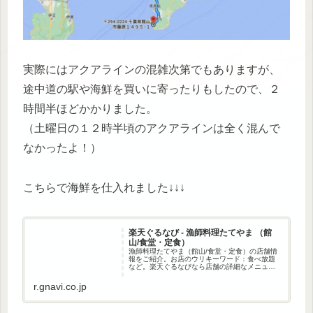
実際にはアクアラインの混雑次第でもありますが、
途中道の駅や海鮮を買いに寄ったりもしたので、２
時間半ほどかかりました。
（土曜日の１２時半頃のアクアラインは全く混んで
なかったよ！）
こちらで海鮮を仕入れました↓↓↓
楽天ぐるなび - 漁師料理たてやま （館
山/食堂・定食）
漁師料理たてやま（館山/食堂・定食）の店舗情
報をご紹介。お店のウリキーワード：食べ放題
など。楽天ぐるなびなら店舗の詳細なメニュー
の情報や地図・口コミなど、「漁師料理たてや
ま」の情報が満載です。房総最大級のお食事処
r.gnavi.co.jp
「漁師料理たてやま」（全73...