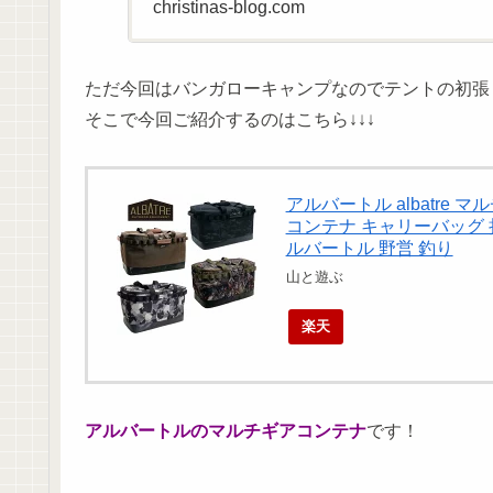
christinas-blog.com
ただ今回はバンガローキャンプなのでテントの初張
そこで今回ご紹介するのはこちら↓↓↓
アルバートル albatre マ
コンテナ キャリーバッグ 
ルバートル 野営 釣り
山と遊ぶ
楽天
アルバートルの
マルチギアコンテナ
です！